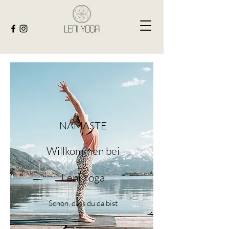
NAMASTE
Willkommen bei
Leni Yoga
Schön, dass du da bist