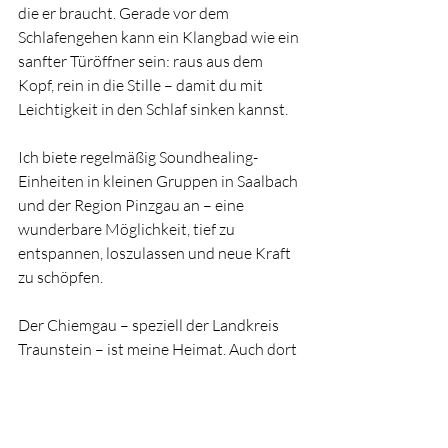
die er braucht. Gerade vor dem 
Schlafengehen kann ein Klangbad wie ein 
sanfter Türöffner sein: raus aus dem 
Kopf, rein in die Stille – damit du mit 
Leichtigkeit in den Schlaf sinken kannst.
Ich biete regelmäßig Soundhealing-
Einheiten in kleinen Gruppen in Saalbach 
und der Region Pinzgau an – eine 
wunderbare Möglichkeit, tief zu 
entspannen, loszulassen und neue Kraft 
zu schöpfen.
Der Chiemgau – speziell der Landkreis 
Traunstein – ist meine Heimat. Auch dort 
komme ich auf Anfrage gerne für eine 1:1-
Klangsitzung oder Klangentspannung zu 
dir nach Hause.
Wenn du im Pinzgau, in Saalbach, im 